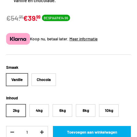
Vanille en chocolade.
€54.
€39.
95
99
BESPAAR
€14.96
Koop nu, betaal later.
Meer informatie
Smaak
Vanille
Chocola
Inhoud
2kg
4kg
6kg
8kg
10kg
Aantal
Toevoegen aan winkelwagen
-
+