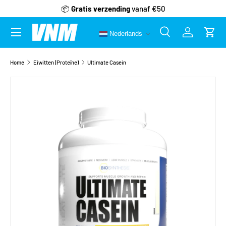
📦
Gratis verzending
vanaf €50
Ga naar inhoud
Menu
Nederlands
Zoeken
Inloggen
Wink
Zoeken
Zoeken
Home
Eiwitten (Proteïne)
Ultimate Casein