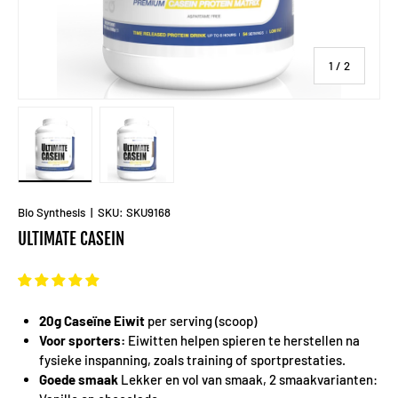
van
1
/
2
Laad afbeelding 1 in gallerij-weergave
Laad afbeelding 2 in gallerij-weergave
Bio Synthesis
|
SKU:
SKU9168
ULTIMATE CASEIN
20g Caseïne Eiwit
per serving (scoop)
Voor sporters:
Eiwitten helpen spieren te herstellen na
fysieke inspanning, zoals training of sportprestaties.
Goede smaak
Lekker en vol van smaak, 2 smaakvarianten: