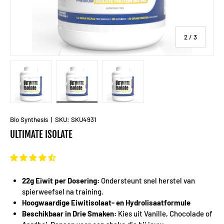
van
2
/
3
Laad afbeelding 1 in gallerij-weergave
Laad afbeelding 2 in gallerij-weergave
Laad afbeelding 3 in gallerij-
Bio Synthesis
|
SKU:
SKU4931
ULTIMATE ISOLATE
22g Eiwit per Dosering:
Ondersteunt snel herstel van
spierweefsel na training.
Hoogwaardige Eiwitisolaat- en Hydrolisaatformule
Beschikbaar in Drie Smaken:
Kies uit Vanille, Chocolade of