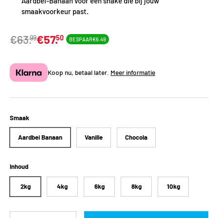
Aardbei-Banaan voor een shake die bij jouw
smaakvoorkeur past.
€63.
€57.
99
50
BESPAAR
€6.49
Koop nu, betaal later.
Meer informatie
Smaak
Aardbei Banaan
Vanille
Chocola
Inhoud
2kg
4kg
6kg
8kg
10kg
Aantal