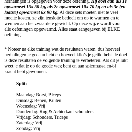
herhalingen is opgegeven voor deze oefening. 
Hij doet dan als 1e 
opwarmset
 1
5
x 50 kg, als 2e 
opwarmset
 10x 70 kg en als 3e (en 
laatste) 
opwarmset
 6x 90 kg.
 Al deze sets moeten niet te veel 
moeite kosten, ze zijn tenslotte bedoelt om op te warmen en te 
wennen aan het zwaardere gewicht. Op deze wijze wordt voor 
alle oefeningen opgewarmd. 
Alles staat
 aangegeven bij ELKE 
oefening.
* Noteer na elke training wat de resultaten waren, dus hoeveel 
herhalingen je gedaan hebt en hoeveel kilo’s je getild hebt. Je doel 
is deze resultaten de volgende training te verbeteren! Als dit je lukt 
weet je dat je op de goede weg bent en aan spiermassa en/of 
kracht hebt gewonnen.
Split:
Maandag: Borst, Biceps
Dinsdag: Benen, Kuiten
Woensdag: Vrij
Donderdag: Rug
 & Achterkant schouders
Vrijdag: Schouders, 
Triceps
Zaterdag: Vrij
Zondag: Vrij