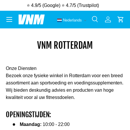
4.7/5 (Trustpilot)
📦
Gratis verzending
v
Ga naar inhoud
Menu
Nederlands
Zoeken
Inloggen
Win
Zoeken
Zoeken
VNM ROTTERDAM
Onze Diensten
Bezoek onze fysieke winkel in Rotterdam voor een breed
assortiment aan sportvoeding en voedingssupplementen.
Wij bieden deskundig advies en producten van hoge
kwaliteit voor al uw fitnessdoelen.
OPENINGSTIJDEN:
Maandag:
10:00 - 22:00