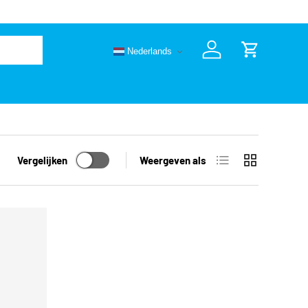
🚚 Va
Nederlands
Inloggen
Winkelwage
Lijst
Raster
Vergelijken
Weergeven als