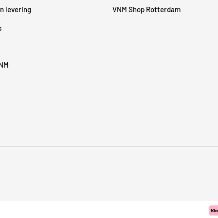
n levering
VNM Shop Rotterdam
s
VNM