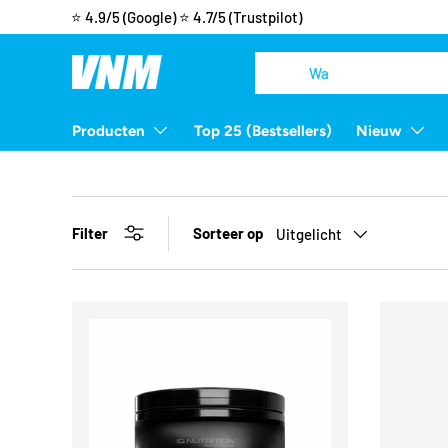
📦
Gratis verzending
vanaf €50
Ga naar inhoud
Zoeken
Zoeken
Producten
Top 25 (Bestsellers)
Nieuw
Filter
Sorteer op
Uitgelicht