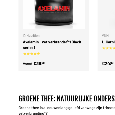
Kies mogelijkheden
IQ Nutrition
VNM
Axelamin - vet verbrander¹* (Black
L-Carni
series)
★★★
★★★★★
€39.
€24.
99
99
Vanaf
GROENE THEE: NATUURLIJKE ONDER
Groene thee is al eeuwenlang geliefd vanwege zijn frisse
vetverbranding*?