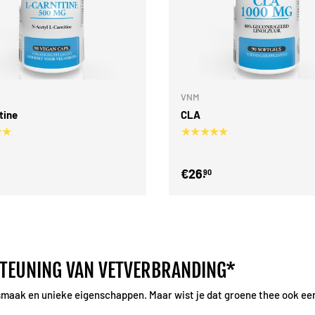
Toevoegen aan winkelwagen
VNM
tine
CLA
★★
★★★★★
€26.
90
STEUNING VAN VETVERBRANDING*
 smaak en unieke eigenschappen. Maar wist je dat groene thee ook een