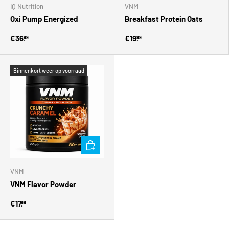
IQ Nutrition
VNM
Oxi Pump Energized
Breakfast Protein Oats
€36.
€19.
99
99
Binnenkort weer op voorraad
Kies mogelijkheden
VNM
VNM Flavor Powder
€17.
99