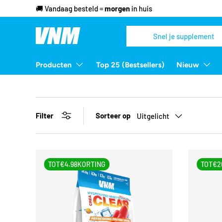
Ga naar inhoud
Zoeken
Zoeken
Producten
Top 25 (Bestsellers)
Nieuw
Filter
Sorteer op
Uitgelicht
TOT
€4.98
KORTING
TOT
€2