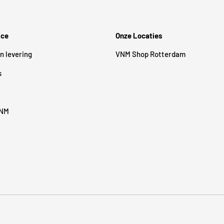
ice
Onze Locaties
n levering
VNM Shop Rotterdam
s
VNM