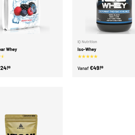
Kies mogelijkheden
IQ Nutrition
ear Whey
Iso-Whey
★★
★★★★★
24.
€49.
99
99
Vanaf