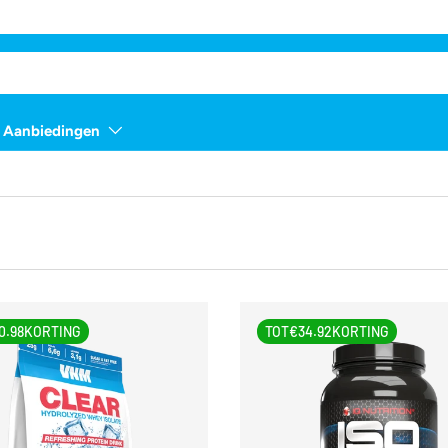
📦
Gratis verzending
vanaf 
Aanbiedingen
0.98
KORTING
TOT
€34.92
KORTING