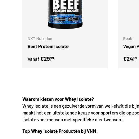
Kies mogelijkheden
NXT Nutrition
Peak
Beef Protein Isolate
Vegan P
€29.
€24.
99
99
Vanaf
Waarom kiezen voor Whey Isolate?
Whey isolate is een gezuiverde vorm van wei-eiwit die bij
maakt het een uitstekende keuze voor sporters die op zoek
isolate voor mensen met specifieke dieetwensen.
Top Whey Isolate Producten bij VNM: