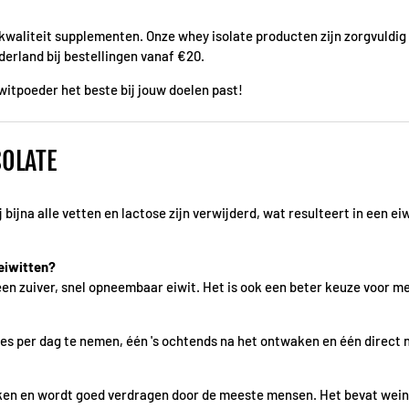
 kwaliteit supplementen. Onze whey isolate producten zijn zorgvuldig
erland bij bestellingen vanaf €20.
witpoeder het beste bij jouw doelen past!
SOLATE
 bijna alle vetten en lactose zijn verwijderd, wat resulteert in een 
eiwitten?
 een zuiver, snel opneembaar eiwit. Het is ook een beter keuze voor me
 per dag te nemen, één 's ochtends na het ontwaken en één direct na
ken en wordt goed verdragen door de meeste mensen. Het bevat weinig