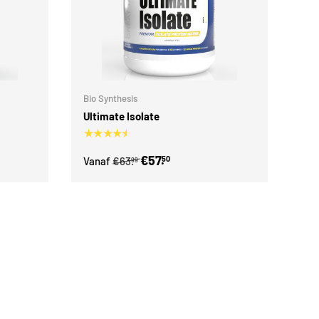
Kies mogelijkheden
Kies mogelijkheden
Bio Synthesis
Ultimate Isolate
★★★★★
€57.
50
Vanaf
€63.
99