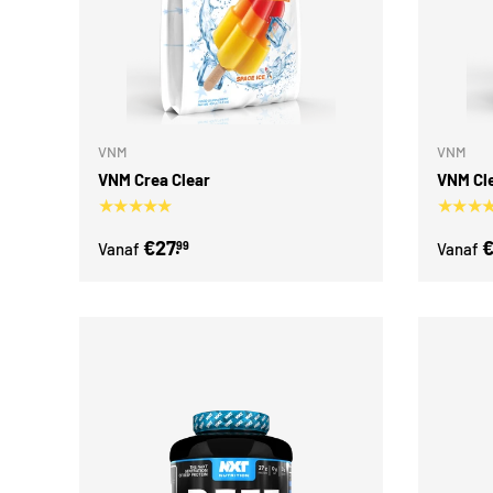
Kies mogelijkheden
VNM
VNM
VNM Crea Clear
VNM Cl
★★★★★
★★★
€27.
€
99
Vanaf
Vanaf