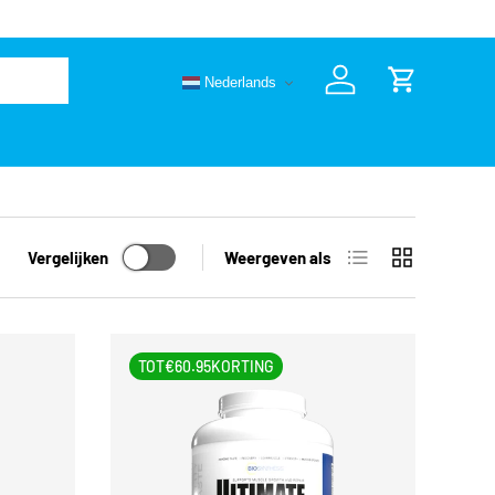
€50
Nederlands
Inloggen
Winkelwage
Lijst
Raster
Vergelijken
Weergeven als
TOT
€60.95
KORTING