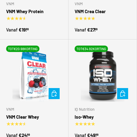
VNM
VNM
VNM Whey Protein
VNM Crea Clear
★★★★★
★★★★★
Vanaf
€19.
Vanaf
€27.
99
99
TOT
€20.98
KORTING
TOT
€34.92
KORTING
Kies mogelijkheden
Kies moge
VNM
IQ Nutrition
VNM Clear Whey
Iso-Whey
★★★★★
★★★★★
Vanaf
€24.
Vanaf
€49.
99
99