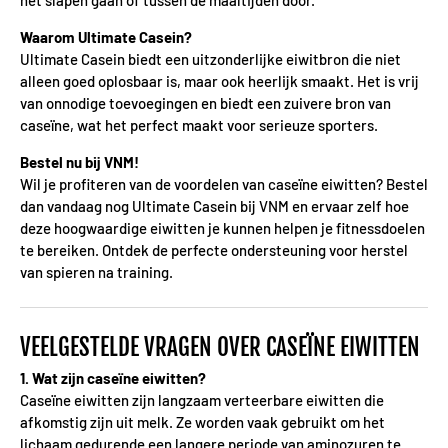
het slapen gaan of tussen de maaltijden door.
Waarom Ultimate Casein?
Ultimate Casein biedt een uitzonderlijke eiwitbron die niet
alleen goed oplosbaar is, maar ook heerlijk smaakt. Het is vrij
van onnodige toevoegingen en biedt een zuivere bron van
caseïne, wat het perfect maakt voor serieuze sporters.
Bestel nu bij VNM!
Wil je profiteren van de voordelen van caseïne eiwitten? Bestel
dan vandaag nog Ultimate Casein bij VNM en ervaar zelf hoe
deze hoogwaardige eiwitten je kunnen helpen je fitnessdoelen
te bereiken. Ontdek de perfecte ondersteuning voor herstel
van spieren na training.
VEELGESTELDE VRAGEN OVER CASEÏNE EIWITTEN
1. Wat zijn caseïne eiwitten?
Caseïne eiwitten zijn langzaam verteerbare eiwitten die
afkomstig zijn uit melk. Ze worden vaak gebruikt om het
lichaam gedurende een langere periode van aminozuren te