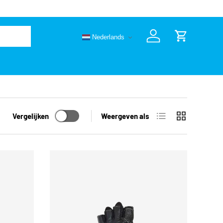
🚚 Vandaag 
Nederlands
Inloggen
Winkelwage
Lijst
Raster
Vergelijken
Weergeven als