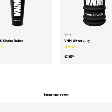
en
Toevoegen aan winkelwagen
VNM
S Shake Beker
VNM Water Jug
★★
★★★★★
€19.
99
Terug naar boven