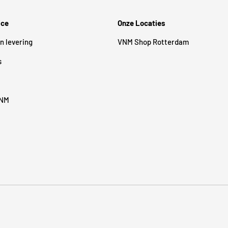
ice
Onze Locaties
n levering
VNM Shop Rotterdam
s
VNM