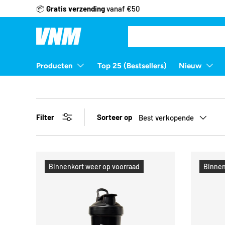
📦
Gratis verzending
vanaf €50
Ga naar inhoud
Zoeken
Zoeken
Producten
Top 25 (Bestsellers)
Nieuw
Filter
Sorteer op
Best verkopende
Binnenkort weer op voorraad
Binnen