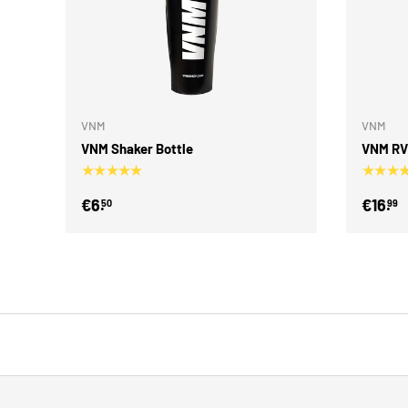
Toevoegen aan winkelwag
VNM
VNM
VNM Shaker Bottle
VNM RV
★★★★★
★★★
€6.
€16.
50
99