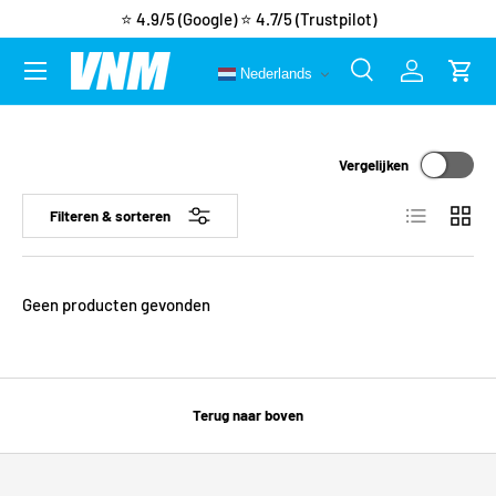
⭐ 4.9/5 (Google)
⭐ 4.7/5 (Trustpilot)
Ga naar inhoud
Menu
Nederlands
Zoeken
Inloggen
Wink
Zoeken
Zoeken
Vergelijken
Lijst
Raster
Filteren & sorteren
Geen producten gevonden
Terug naar boven