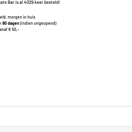
te Bar is al 4029 keer besteld!
eld, morgen in huis
en
90 dagen
(indien ongeopend)
naf € 50,-