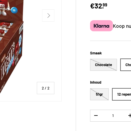
€32.
99
Volgende
Koop nu,
Smaak
Chocolate
Cho
Inhoud
van
2
/
2
51gr
12 repe
Aantal
-
e