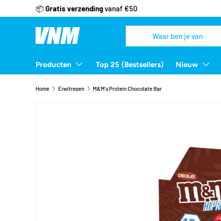
📦
Gratis verzending
vanaf €50
Ga naar inhoud
Zoeken
Zoeken
Producten
Top 25 (Bestsellers)
Nieuw
Home
Eiwitrepen
M&M's Protein Chocolate Bar
Afbeelding 2 is nu beschikbaar in gallerij-weergave