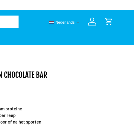
🚚 Vandaag 
Nederlands
Inloggen
Winkelwage
N CHOCOLATE BAR
ram proteine
 per reep
door of na het sporten