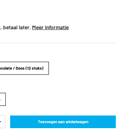
 betaal later.
Meer informatie
colate / Doos (12 stuks)
n
Toevoegen aan winkelwagen
+