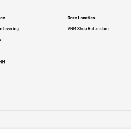
ice
Onze Locaties
n levering
VNM Shop Rotterdam
s
VNM