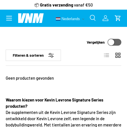
📦
Gratis verzending
vanaf €50
Ga naar inhoud
Menu
Nederlands
Zoeken
Inloggen
Wink
Zoeken
Zoeken
Vergelijken
Lijst
Raster
Filteren & sorteren
Geen producten gevonden
Waarom kiezen voor Kevin Levrone Signature Series
producten?
De supplementen uit de Kevin Levrone Signature Series zijn
ontwikkeld door Kevin Levrone zelf, een legende in de
bodybuildingwereld. Met tientallen jaren ervaring en meerdere