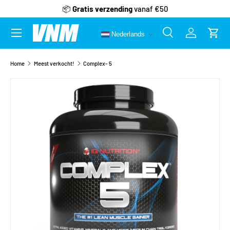
📦
Gratis verzending
vanaf €50
Ga naar inhoud
Menu
Nederlands
Zoeken
Inloggen
Wink
Zoeken
Zoeken
Home
Meest verkocht!
Complex- 5