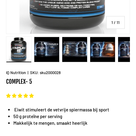
van
1
/
11
Laad afbeelding 1 in gallerij-weergave
Laad afbeelding 2 in gallerij-weergave
Laad afbeelding 3 in gallerij-
Laad afbeelding 
La
IQ Nutrition
|
SKU:
sku2000028
COMPLEX- 5
Eiwit stimuleert de vetvrije spiermassa bij sport
50 g proteïne per serving
Makkelijk te mengen, smaakt heerlijk