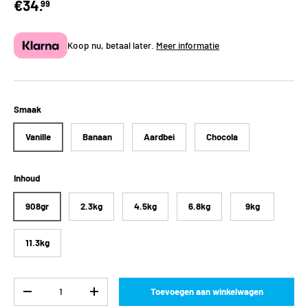
€34.
99
Koop nu, betaal later.
Meer informatie
Smaak
Vanille
Banaan
Aardbei
Chocola
Inhoud
908gr
2.3kg
4.5kg
6.8kg
9kg
11.3kg
Aantal
Toevoegen aan winkelwagen
-
+