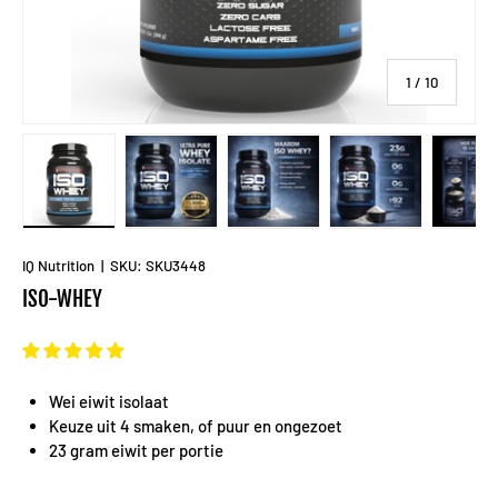
van
1
/
10
Laad afbeelding 1 in gallerij-weergave
Laad afbeelding 2 in gallerij-weergave
Laad afbeelding 3 in gallerij-
Laad afbeelding 
La
IQ Nutrition
|
SKU:
SKU3448
ISO-WHEY
Wei eiwit isolaat
Keuze uit 4 smaken, of puur en ongezoet
23 gram eiwit per portie