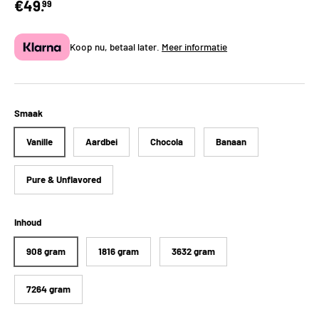
€49.
99
Koop nu, betaal later.
Meer informatie
Smaak
Vanille
Aardbei
Chocola
Banaan
Pure & Unflavored
Inhoud
908 gram
1816 gram
3632 gram
7264 gram