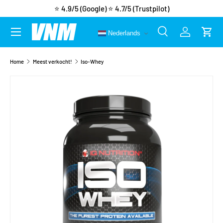
⭐ 4.9/5 (Google)
⭐ 4.7/5 (Trustpilot)
Ga naar inhoud
Menu
Nederlands
Zoeken
Inloggen
Wink
Zoeken
Zoeken
Home
Meest verkocht!
Iso-Whey