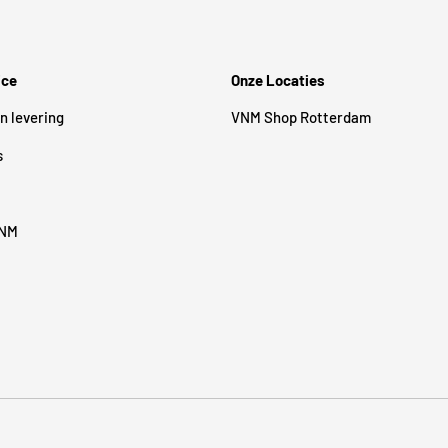
ice
Onze Locaties
n levering
VNM Shop Rotterdam
s
VNM