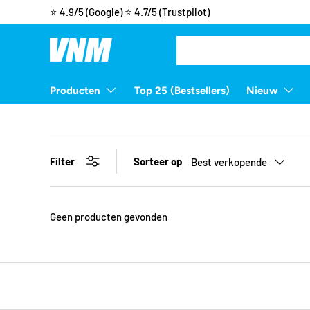
⭐ 4.9/5 (Google)
⭐ 4.7/5 (Trustpilot)
Ga naar inhoud
Zoeken
Zoeken
Producten
Top 25 (Bestsellers)
Nieuw
Filter
Sorteer op
Best verkopende
Geen producten gevonden