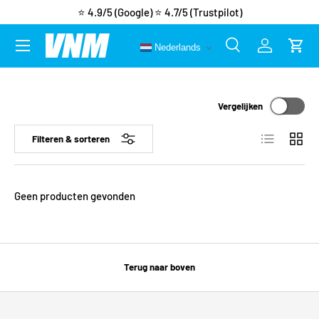
⭐ 4.9/5 (Google)
⭐ 4.7/5 (Trustpilot)
Ga naar inhoud
Menu
Nederlands
Zoeken
Inloggen
Wink
Zoeken
Zoeken
Vergelijken
Lijst
Raster
Filteren & sorteren
Geen producten gevonden
Terug naar boven