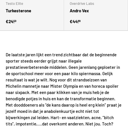
Testo Elite
Overdrive Labs
Turkesterone
Andro Vex
€24.
€44.
50
99
De laatste jaren lijkt een trend zichtbaar dat de beginnende
sporter steeds eerder grijpt naar illegale
prestatieverbeterende middelen. Geen jarenlang geploeter in
de sportschool meer voor een paar kilo spiermassa. Gelijk
resultaat is wat je wilt. Nog voor dit strandseizoen van
Michelin mannetje naar Mister Olympia en van horeca spoiler
naar sixpack. Met een paar klikken van je muis heb je de
benodigde potjes in huis en kan de transformatie beginnen.
Met dooddoeners als “de kans daarop is heel erg klein” praat je
jezelf moed in dat je anabolenkuurtje echt niet tot
bijwerkingen zal leiden. Hart- en vaatziekten, acne, “bitch
tits”, impotentie,….dat overkomt anderen. Niet jou. Toch?