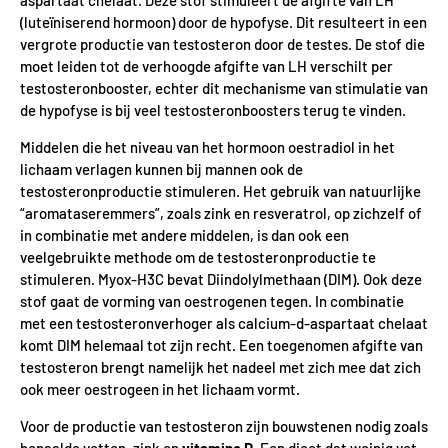
aspartaat chelaat. Deze stof stimuleert de afgifte van LH
(luteïniserend hormoon) door de hypofyse. Dit resulteert in een
vergrote productie van testosteron door de testes. De stof die
moet leiden tot de verhoogde afgifte van LH verschilt per
testosteronbooster, echter dit mechanisme van stimulatie van
de hypofyse is bij veel testosteronboosters terug te vinden.
Middelen die het niveau van het hormoon oestradiol in het
lichaam verlagen kunnen bij mannen ook de
testosteronproductie stimuleren. Het gebruik van natuurlijke
“aromataseremmers”, zoals zink en resveratrol, op zichzelf of
in combinatie met andere middelen, is dan ook een
veelgebruikte methode om de testosteronproductie te
stimuleren. Myox-H3C bevat Diindolylmethaan (DIM). Ook deze
stof gaat de vorming van oestrogenen tegen. In combinatie
met een testosteronverhoger als calcium-d-aspartaat chelaat
komt DIM helemaal tot zijn recht. Een toegenomen afgifte van
testosteron brengt namelijk het nadeel met zich mee dat zich
ook meer oestrogeen in het lichaam vormt.
Voor de productie van testosteron zijn bouwstenen nodig zoals