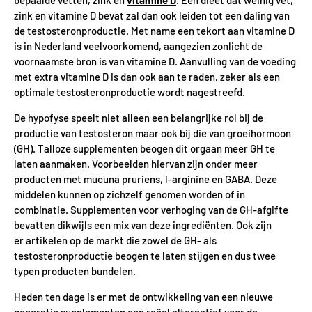
bepaalde vetten, zink en
vitamine D
. Een dieet dat weinig vet,
zink en vitamine D bevat zal dan ook leiden tot een daling van
de testosteronproductie. Met name een tekort aan vitamine D
is in Nederland veelvoorkomend, aangezien zonlicht de
voornaamste bron is van vitamine D. Aanvulling van de voeding
met extra vitamine D is dan ook aan te raden, zeker als een
optimale testosteronproductie wordt nagestreefd.
De hypofyse speelt niet alleen een belangrijke rol bij de
productie van testosteron maar ook bij die van groeihormoon
(GH). Talloze supplementen beogen dit orgaan meer GH te
laten aanmaken. Voorbeelden hiervan zijn onder meer
producten met mucuna pruriens, l-arginine en GABA. Deze
middelen kunnen op zichzelf genomen worden of in
combinatie. Supplementen voor verhoging van de GH-afgifte
bevatten dikwijls een mix van deze ingrediënten. Ook zijn
er artikelen op de markt die zowel de GH- als
testosteronproductie beogen te laten stijgen en dus twee
typen producten bundelen.
Heden ten dage is er met de ontwikkeling van een nieuwe