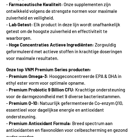
-
Farmaceutische Kwaliteit:
Onze supplementen zijn
ontwikkeld volgens de strengste normen voor maximale
zuiverheid en veiligheid.
-
Lab Getest:
Elk product in deze lijn wordt onafhankelijk
getest om de hoogste zuiverheid en effectiviteit te
waarborgen.
-
Hoge Concentraties Actieve Ingrediënten:
Zorgvuldig
geformuleerd met actieve stoffen in krachtige doseringen
voor maximale resultaten.
Onze top VNM Premium Series producten:
-
Premium Omega-3:
Hooggeconcentreerde EPA & DHA in
ethyl ester vorm voor optimale opname.
-
Premium Probiotic 9 Billion CFU:
Krachtige ondersteuning
voor de darmgezondheid met 9 diverse bacteriestammen.
-
Premium Q-10:
Natuurlijk gefermenteerde Co-enzym Q10,
essentieel voor dagelijkse energie en antioxidant
ondersteuning.
-
Premium Antioxidant Formula:
Breed spectrum aan
antioxidanten en flavonoïden voor celbescherming en gezond
ouder worden.