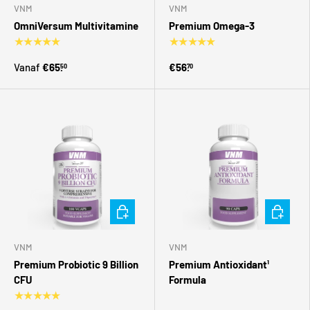
VNM
VNM
OmniVersum Multivitamine
Premium Omega-3
★★★★★
★★★★★
Vanaf
€65.
€56.
50
70
Toevoegen aan winkelwagen
Toevoegen
VNM
VNM
Premium Probiotic 9 Billion
Premium Antioxidant¹
CFU
Formula
★★★★★