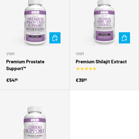
Toevoegen aan winkelwagen
Toevoegen
VNM
VNM
Premium Prostate
Premium Shilajit Extract
Support¹*
★★★★★
€54.
€39.
99
99