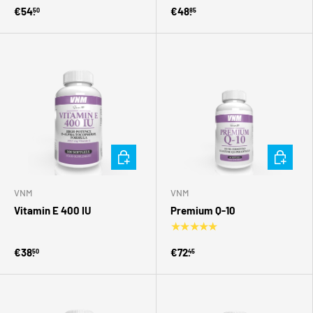
€54.
€48.
50
85
Toevoegen aan winkelwagen
Toevoegen
VNM
VNM
Vitamin E 400 IU
Premium Q-10
★★★★★
€38.
€72.
50
45