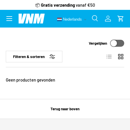
📦
Gratis verzending
vanaf €50
Ga naar inhoud
Menu
Nederlands
Zoeken
Inloggen
Wink
Zoeken
Zoeken
Vergelijken
Lijst
Raster
Filteren & sorteren
Geen producten gevonden
Terug naar boven