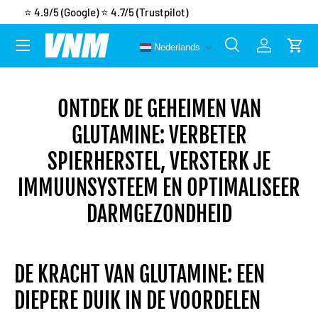
📦
Gratis verzending
vanaf €50
Ga naar inhoud
Menu
Nederlands
Zoeken
Inloggen
Wink
Zoeken
Zoeken
ONTDEK DE GEHEIMEN VAN
GLUTAMINE: VERBETER
SPIERHERSTEL, VERSTERK JE
IMMUUNSYSTEEM EN OPTIMALISEER
DARMGEZONDHEID
DE KRACHT VAN GLUTAMINE: EEN
DIEPERE DUIK IN DE VOORDELEN