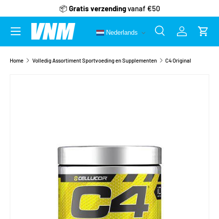
📦
Gratis verzending
vanaf €50
Ga naar inhoud
Menu
Nederlands
Zoeken
Inloggen
Wink
Zoeken
Zoeken
Home
Volledig Assortiment Sportvoeding en Supplementen
C4 Original