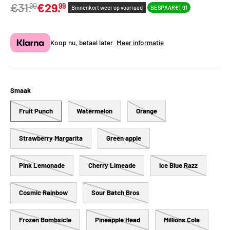
€31.
€29.
90
99
Binnenkort weer op voorraad
BESPAAR
€1.91
Koop nu, betaal later.
Meer informatie
Smaak
Fruit Punch
Watermelon
Orange
Strawberry Margarita
Green apple
Pink Lemonade
Cherry Limeade
Ice Blue Razz
Cosmic Rainbow
Sour Batch Bros
Frozen Bombsicle
Pineapple Head
Millions Cola