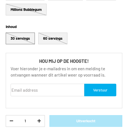
Millions Bubblegum
Inhoud
30 servings
60 servings
HOU MIJ OP DE HOOGTE!
Voer hieronder je e-mailadres in om een melding te
ontvangen wanneer dit artikel weer op voorraad is.
Email address
Verstuur
Aantal
Uitverkocht
-
+