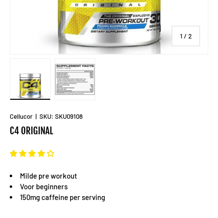
van
1
/
2
Laad afbeelding 1 in gallerij-weergave
Laad afbeelding 2 in gallerij-weergave
Cellucor
|
SKU:
SKU09108
C4 ORIGINAL
Milde pre workout
Voor beginners
150mg caffeine per serving