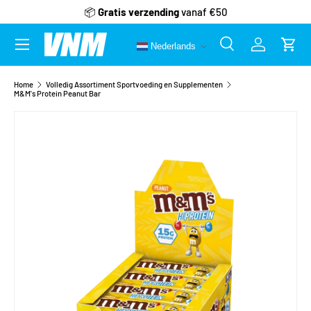
📦
Gratis verzending
vanaf €50
Ga naar inhoud
Menu
Nederlands
Zoeken
Inloggen
Wink
Zoeken
Zoeken
Home
Volledig Assortiment Sportvoeding en Supplementen
M&M's Protein Peanut Bar
Afbeelding 3 is nu beschikbaar in gallerij-weergave