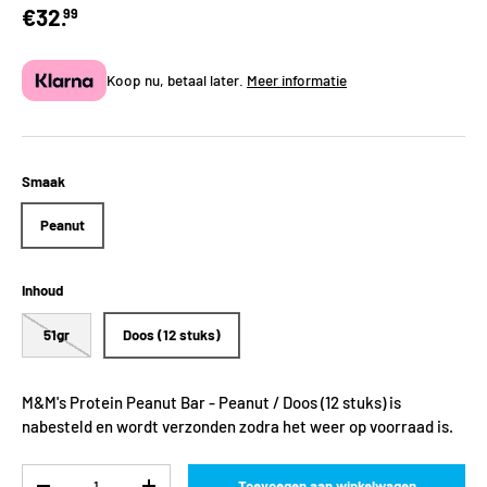
€32.
99
Koop nu, betaal later.
Meer informatie
Smaak
Peanut
Inhoud
51gr
Doos (12 stuks)
M&M's Protein Peanut Bar - Peanut / Doos (12 stuks)
is
nabesteld en wordt verzonden zodra het weer op voorraad is.
Aantal
Toevoegen aan winkelwagen