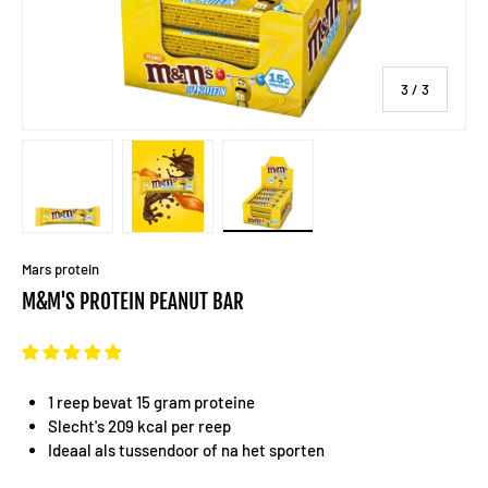
van
3
/
3
Laad afbeelding 1 in gallerij-weergave
Laad afbeelding 2 in gallerij-weergave
Laad afbeelding 3 in gallerij-
Mars protein
M&M'S PROTEIN PEANUT BAR
1 reep bevat 15 gram proteine
Slecht's 209 kcal per reep
Ideaal als tussendoor of na het sporten