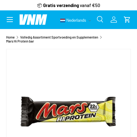
📦
Gratis verzending
vanaf €50
Ga naar inhoud
Menu
Nederlands
Zoeken
Inloggen
Wink
Zoeken
Zoeken
Home
Volledig Assortiment Sportvoeding en Supplementen
Mars Hi Protein bar