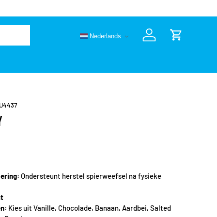
🚚 Vandaag 
Nederlands
Inloggen
Winkelwage
U4437
Y
ering:
Ondersteunt herstel spierweefsel na fysieke
at
en:
Kies uit Vanille, Chocolade, Banaan, Aardbei, Salted