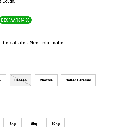
e Dough.
BESPAAR
€14.96
 betaal later.
Meer informatie
i
Banaan
Chocola
Salted Caramel
6kg
8kg
10kg