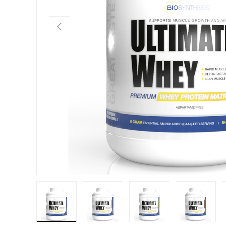
Vorige
Laad afbeelding 1 in gallerij-weergave
Laad afbeelding 2 in gallerij-weergav
Laad afbeelding 3 in ga
Laad afbe