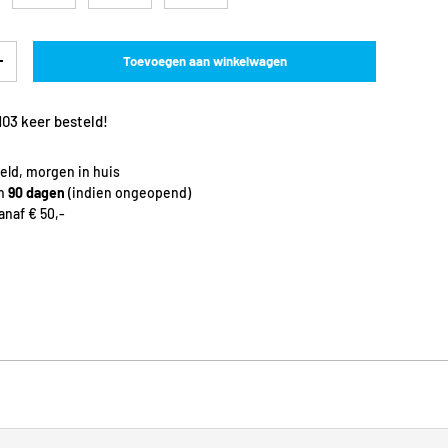
Toevoegen aan winkelwagen
+
103 keer besteld!
eld, morgen in huis
en
90 dagen
(indien ongeopend)
naf € 50,-