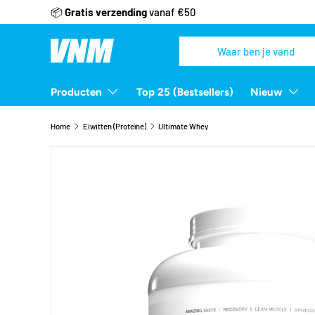
📦
Gratis verzending
vanaf €50
Ga naar inhoud
Zoeken
Zoeken
Producten
Top 25 (Bestsellers)
Nieuw
Home
Eiwitten (Proteïne)
Ultimate Whey