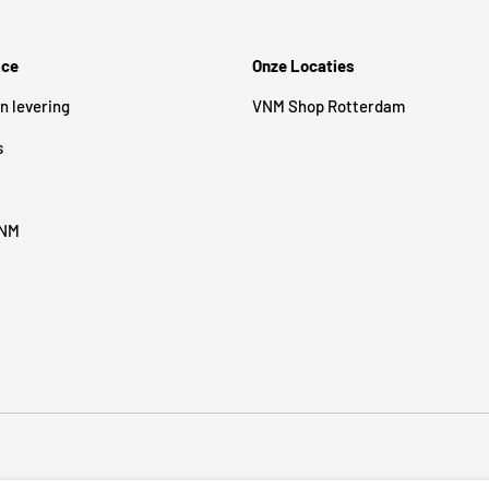
ice
Onze Locaties
n levering
VNM Shop Rotterdam
s
VNM