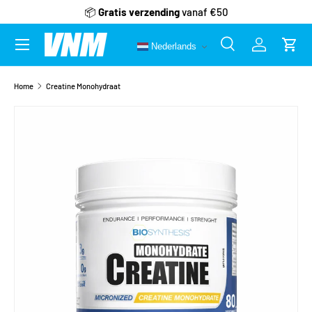
📦
Gratis verzending
vanaf €50
Ga naar inhoud
Menu
Nederlands
Zoeken
Inloggen
Wink
Zoeken
Zoeken
Home
Creatine Monohydraat