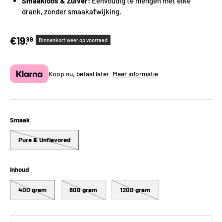
Smaakloos & Zuiver:
Eenvoudig te mengen met elke
drank, zonder smaakafwijking.
€19.
99
Binnenkort weer op voorraad
Koop nu, betaal later.
Meer informatie
Smaak
Pure & Unflavored
Inhoud
400 gram
800 gram
1200 gram