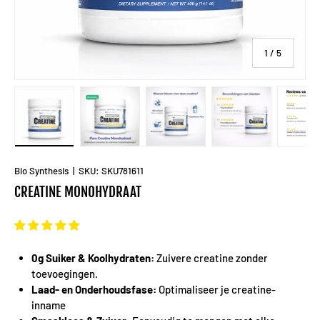
van
1
/
5
Laad afbeelding 1 in gallerij-weergave
Laad afbeelding 2 in gallerij-weergave
Laad afbeelding 3 in gallerij-
Laad afbeelding 
La
Bio Synthesis
|
SKU:
SKU781611
CREATINE MONOHYDRAAT
0g Suiker & Koolhydraten:
Zuivere creatine zonder
toevoegingen.
Laad- en Onderhoudsfase:
Optimaliseer je creatine-
inname