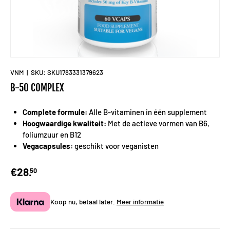
VNM
|
SKU:
SKU1783331379623
B-50 COMPLEX
Complete formule:
Alle B-vitaminen in één supplement
Hoogwaardige kwaliteit:
Met de actieve vormen van B6,
foliumzuur en B12
Vegacapsules:
geschikt voor veganisten
€28.
50
Koop nu, betaal later.
Meer informatie