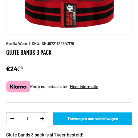
Gorilla Wear
|
SKU:
SKU8721122847176
GLUTE BANDS 3 PACK
€24.
99
Koop nu, betaal later.
Meer informatie
Aantal
Toevoegen aan winkelwagen
-
+
Glute Bands 3 pack is al 1 keer besteld!