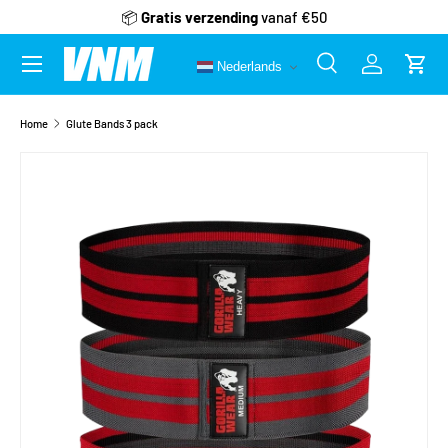
📦
Gratis verzending
vanaf €50
Ga naar inhoud
Menu
Nederlands
Zoeken
Inloggen
Wink
Zoeken
Zoeken
Home
Glute Bands 3 pack