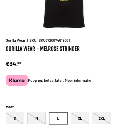
Gorilla Wear
|
SKU:
SKU8720874619031
GORILLA WEAR - MELROSE STRINGER
€34.
99
Koop nu, betaal later.
Meer informatie
Maat
S
M
L
XL
2XL