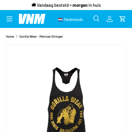
🚚 Vandaag besteld =
morgen
in huis
Ga naar inhoud
Menu
Nederlands
Zoeken
Inloggen
Wink
Zoeken
Zoeken
Home
Gorilla Wear - Melrose Stringer